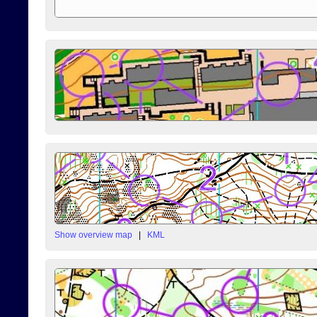
Show overview map
|
KML