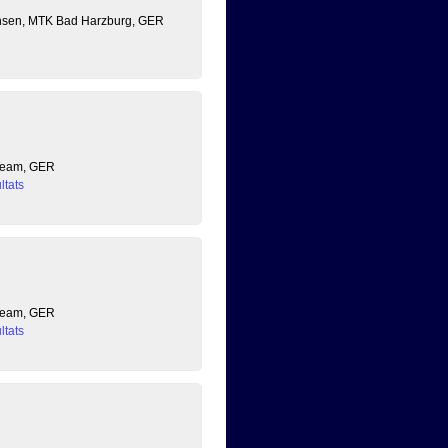
chsen, MTK Bad Harzburg, GER
 Team, GER
ltats
 Team, GER
ltats