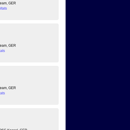
 Team, GER
ltats
 Team, GER
ats
 Team, GER
ats