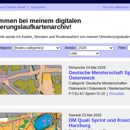
Lena Fredrike Baath
|
Connexion
Tous les utilisateurs
mmen bei meinem digitalen
ierungslaufkartenarchiv!
eite werde ich Karten, Strecken und Routenwahlen von meinen Orientierungsläufen 
tégorie:
Année:
Filtre:
Dimanche 24 Mai 2026
Deutsche Meisterschaft Sp
Osterwieck
Catégorie: Deutsche Meisterschaften
Osterwieck / Osterwieck / Niedersach
F-T-Ez-N / Sprint / D-18
|
Résultats
L
Samedi 23 Mai 2026
DM Quali Sprint und Knoc
Harzburg