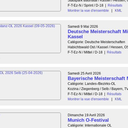
Stadtpark Baunatal / Kassel / Hessen
F-T-Ez-N / Sprint / D-18
|
Résultats
Montrer la vue d'ensemble
|
KML
Samedi 9 Mai 2026
Deutsche Meisterschaft Mi
Kassel
Catégorie: Deutsche Meisterschaften
Habichtswald Ost / Kassel / Hessen, 
F-T-Ez-N / Mittel / D-18
|
Résultats
L
Samedi 25 Avril 2026
Bayerische Meisterschaft 
Catégorie: Landes-/Bezirks-OL
Kozina / Ziegenberg / Selb / Bayern,
F-T-Ez-N / Mittel / D-18
|
Résultats
Montrer la vue d'ensemble
|
KML
Dimanche 19 Avril 2026
Munich O-Festival
Catégorie: Internationale OL