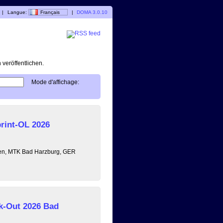
|
Langue:
Français
|
DOMA 3.0.10
veröffentlichen.
Mode d'affichage:
rint-OL 2026
sen, MTK Bad Harzburg, GER
k-Out 2026 Bad