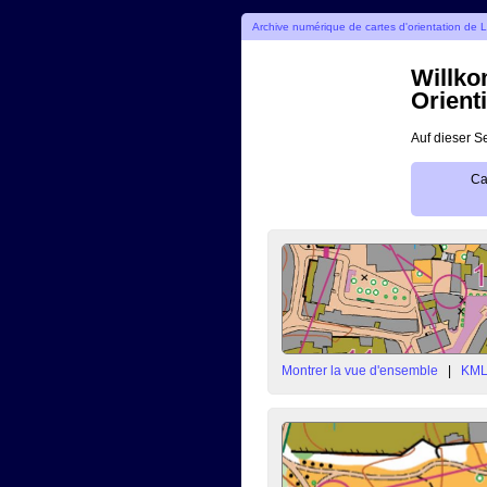
Archive numérique de cartes d'orientation de 
Willko
Orient
Auf dieser S
Ca
Montrer la vue d'ensemble
|
KM