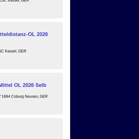
, OSC Kassel, GER
tteldistanz-OL 2026
OSC Kassel, GER
Mittel OL 2026 Selb
 TV 1894 Coburg Neuses, GER