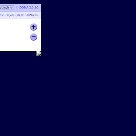
eutsch
|
DOMA 3.0.10
6 in Heyda (16.05.2026) >>