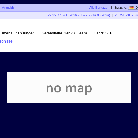
|
Anmelden
Alle Benutzer
|
Sprache:
D
<< 25. 24h-OL 2026 in Heyda (16.05.2026)
|
25. 24h-OL 202
 Ilmenau / Thüringen
Veranstalter:
24h-OL Team
Land:
GER
ebnisse