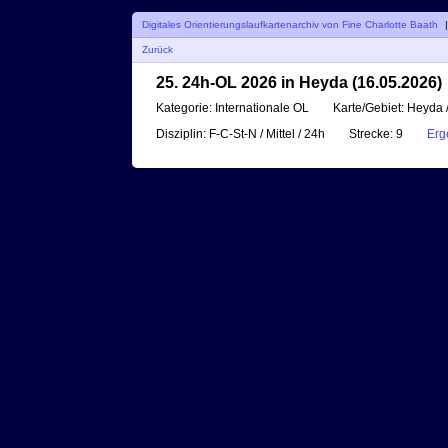
Digitales Orientierungslaufkartenarchiv von Fine Charlotte Baath
Zurück
25. 24h-OL 2026 in Heyda (16.05.2026)
Kategorie:
Internationale OL
Karte/Gebiet:
Heyda /
Disziplin:
F-C-St-N / Mittel / 24h
Strecke:
9
Erg