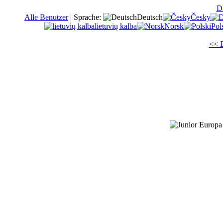
Di
Alle Benutzer
|
Sprache:
Deutsch
Česky
lietuvių kalba
Norsk
Pol
<< D