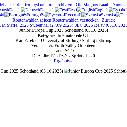
gitales Orientierungslaufkartenarchiv von Ole Magnus Baath
|
Anmeld
Dansk
Deutsch
Eesti
English
ski
Português
Русский
Svenska
Routenwahlen zeigen
Routenwahlen verstecken
|
Zurück
M Staffel 2025 Stubenthal (27.09.2025)
|
JEC 2025 Relay (05.10.202
Junior Europa Cup 2025 Schottland (03.10.2025)
Kategorie:
Internationale OL
Karte/Gebiet:
University of Stirling / Stirling / Stirling
Veranstalter:
Forth Valley Orienteers
Land:
SCO
Disziplin:
F-T-Ez-N / Sprint / H-20
Ergebnisse