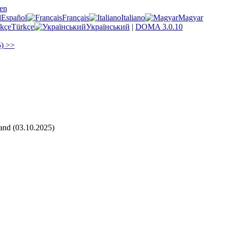
en
Español
Français
Italiano
Magyar
Türkçe
Український
|
DOMA 3.0.10
5) >>