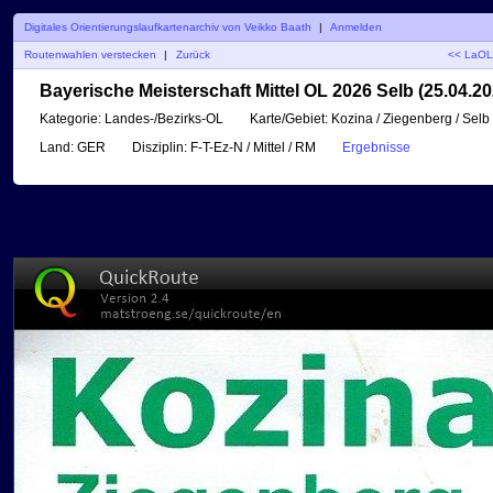
Digitales Orientierungslaufkartenarchiv von Veikko Baath
|
Anmelden
Routenwahlen verstecken
|
Zurück
<< LaOL
Bayerische Meisterschaft Mittel OL 2026 Selb (25.04.20
Kategorie:
Landes-/Bezirks-OL
Karte/Gebiet:
Kozina / Ziegenberg / Selb
Land:
GER
Disziplin:
F-T-Ez-N / Mittel / RM
Ergebnisse