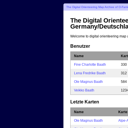
The Digital Orienteering Map Archive of O-Fa
The Digital Oriente
Germany/Deutschl
Welcome to digital orienteering map 
Benutzer
Name
Kar
Fine Charlotte Baath
330
Lena Fredrike Baath
312
Ole Magnus Baath
584
Veikko Baath
123
Letzte Karten
Name
Karte
Ole Magnus Baath
Alpe-