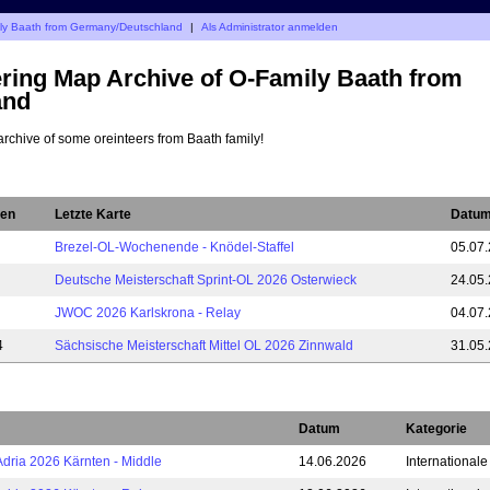
mily Baath from Germany/Deutschland
|
Als Administrator anmelden
ering Map Archive of O-Family Baath from
and
archive of some oreinteers from Baath family!
ten
Letzte Karte
Datu
Brezel-OL-Wochenende - Knödel-Staffel
05.07
Deutsche Meisterschaft Sprint-OL 2026 Osterwieck
24.05
JWOC 2026 Karlskrona - Relay
04.07
4
Sächsische Meisterschaft Mittel OL 2026 Zinnwald
31.05
Datum
Kategorie
Adria 2026 Kärnten - Middle
14.06.2026
International