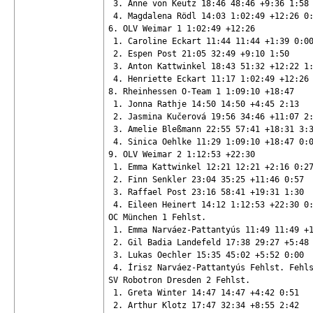
 3. Anne von Keutz 18:46 48:46 +9:36 1:58

 4. Magdalena Rödl 14:03 1:02:49 +12:26 0:
6. OLV Weimar 1 1:02:49 +12:26

 1. Caroline Eckart 11:44 11:44 +1:39 0:00
 2. Espen Post 21:05 32:49 +9:10 1:50

 3. Anton Kattwinkel 18:43 51:32 +12:22 1:
 4. Henriette Eckart 11:17 1:02:49 +12:26 
8. Rheinhessen O-Team 1 1:09:10 +18:47

 1. Jonna Rathje 14:50 14:50 +4:45 2:13

 2. Jasmina Kučerová 19:56 34:46 +11:07 2:
 3. Amelie Bleßmann 22:55 57:41 +18:31 3:3
 4. Sinica Oehlke 11:29 1:09:10 +18:47 0:0
9. OLV Weimar 2 1:12:53 +22:30

 1. Emma Kattwinkel 12:21 12:21 +2:16 0:27
 2. Finn Senkler 23:04 35:25 +11:46 0:57

 3. Raffael Post 23:16 58:41 +19:31 1:30

 4. Eileen Heinert 14:12 1:12:53 +22:30 0:
OC München 1 Fehlst.

 1. Emma Narváez-Pattantyús 11:49 11:49 +1
 2. Gil Badia Landefeld 17:38 29:27 +5:48 
 3. Lukas Oechler 15:35 45:02 +5:52 0:00

 4. Írisz Narváez-Pattantyús Fehlst. Fehls
SV Robotron Dresden 2 Fehlst.

 1. Greta Winter 14:47 14:47 +4:42 0:51

 2. Arthur Klotz 17:47 32:34 +8:55 2:42
