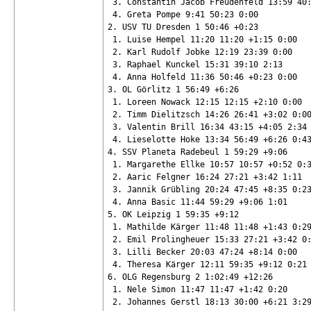
 3. Constantin Jacob Freudenfeld 13:59 40:
 4. Greta Pompe 9:41 50:23 0:00

2. USV TU Dresden 1 50:46 +0:23

 1. Luise Hempel 11:20 11:20 +1:15 0:00

 2. Karl Rudolf Jobke 12:19 23:39 0:00

 3. Raphael Kunckel 15:31 39:10 2:13

 4. Anna Holfeld 11:36 50:46 +0:23 0:00

3. OL Görlitz 1 56:49 +6:26

 1. Loreen Nowack 12:15 12:15 +2:10 0:00

 2. Timm Dielitzsch 14:26 26:41 +3:02 0:00
 3. Valentin Brill 16:34 43:15 +4:05 2:34

 4. Lieselotte Hoke 13:34 56:49 +6:26 0:43
4. SSV Planeta Radebeul 1 59:29 +9:06

 1. Margarethe Ellke 10:57 10:57 +0:52 0:3
 2. Aaric Felgner 16:24 27:21 +3:42 1:11

 3. Jannik Grübling 20:24 47:45 +8:35 0:23
 4. Anna Basic 11:44 59:29 +9:06 1:01

5. OK Leipzig 1 59:35 +9:12

 1. Mathilde Kärger 11:48 11:48 +1:43 0:29
 2. Emil Prolingheuer 15:33 27:21 +3:42 0:
 3. Lilli Becker 20:03 47:24 +8:14 0:00

 4. Theresa Kärger 12:11 59:35 +9:12 0:21

6. OLG Regensburg 2 1:02:49 +12:26

 1. Nele Simon 11:47 11:47 +1:42 0:20

 2. Johannes Gerstl 18:13 30:00 +6:21 3:29