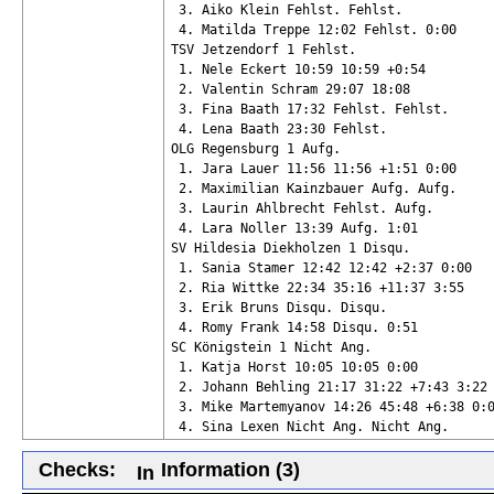
 3. Aiko Klein Fehlst. Fehlst.

 4. Matilda Treppe 12:02 Fehlst. 0:00

TSV Jetzendorf 1 Fehlst.

 1. Nele Eckert 10:59 10:59 +0:54

 2. Valentin Schram 29:07 18:08 

 3. Fina Baath 17:32 Fehlst. Fehlst.

 4. Lena Baath 23:30 Fehlst. 

OLG Regensburg 1 Aufg.

 1. Jara Lauer 11:56 11:56 +1:51 0:00

 2. Maximilian Kainzbauer Aufg. Aufg.

 3. Laurin Ahlbrecht Fehlst. Aufg.

 4. Lara Noller 13:39 Aufg. 1:01

SV Hildesia Diekholzen 1 Disqu.

 1. Sania Stamer 12:42 12:42 +2:37 0:00

 2. Ria Wittke 22:34 35:16 +11:37 3:55

 3. Erik Bruns Disqu. Disqu.

 4. Romy Frank 14:58 Disqu. 0:51

SC Königstein 1 Nicht Ang.

 1. Katja Horst 10:05 10:05 0:00

 2. Johann Behling 21:17 31:22 +7:43 3:22

 3. Mike Martemyanov 14:26 45:48 +6:38 0:0
 4. Sina Lexen Nicht Ang. Nicht Ang.
Checks:
Information (3)