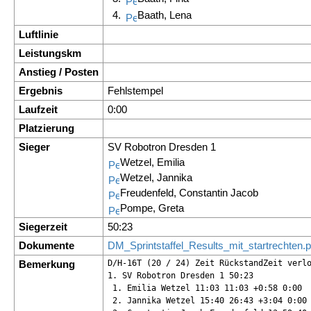
4.
Baath, Lena
Luftlinie
Leistungskm
Anstieg / Posten
Ergebnis
Fehlstempel
Laufzeit
0:00
Platzierung
Sieger
SV Robotron Dresden 1
Wetzel, Emilia
Wetzel, Jannika
Freudenfeld, Constantin Jacob
Pompe, Greta
Siegerzeit
50:23
Dokumente
DM_Sprintstaffel_Results_mit_startrechten.p
Bemerkung
D/H-16T (20 / 24) Zeit RückstandZeit verlo
1. SV Robotron Dresden 1 50:23

 1. Emilia Wetzel 11:03 11:03 +0:58 0:00

 2. Jannika Wetzel 15:40 26:43 +3:04 0:00
