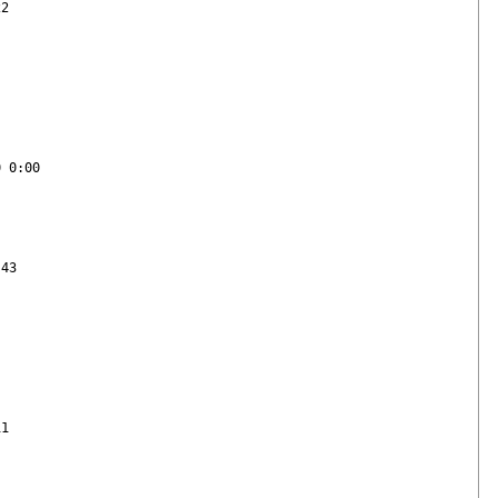
2



 0:00

43

1
