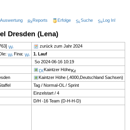
Auswertung
Reports
Erfolge
Suche
Log In!
el Dresden (Lena)
763]
zurück zum Jahr 2024
le:
Fina:
1. Lauf
So 2024-06-16 10:19
Kaintzer Höhe
esden
Kaintzer Höhe (,4000,Deutschland Sachsen)
taffel
Tag / Normal-OL / Sprint
Einzelstart / 4
D/H -16 Team (D-H-H-D)