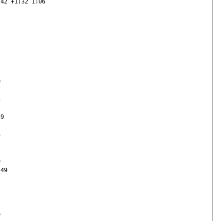
42 +1:32 1:06





9





49


