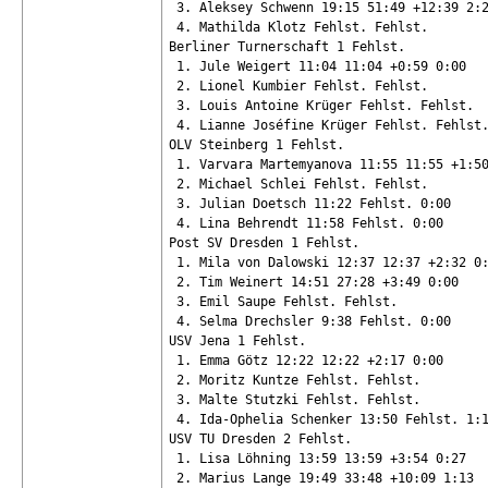
 3. Aleksey Schwenn 19:15 51:49 +12:39 2:2
 4. Mathilda Klotz Fehlst. Fehlst.

Berliner Turnerschaft 1 Fehlst.

 1. Jule Weigert 11:04 11:04 +0:59 0:00

 2. Lionel Kumbier Fehlst. Fehlst.

 3. Louis Antoine Krüger Fehlst. Fehlst.

 4. Lianne Joséfine Krüger Fehlst. Fehlst.
OLV Steinberg 1 Fehlst.

 1. Varvara Martemyanova 11:55 11:55 +1:50
 2. Michael Schlei Fehlst. Fehlst.

 3. Julian Doetsch 11:22 Fehlst. 0:00

 4. Lina Behrendt 11:58 Fehlst. 0:00

Post SV Dresden 1 Fehlst.

 1. Mila von Dalowski 12:37 12:37 +2:32 0:
 2. Tim Weinert 14:51 27:28 +3:49 0:00

 3. Emil Saupe Fehlst. Fehlst.

 4. Selma Drechsler 9:38 Fehlst. 0:00

USV Jena 1 Fehlst.

 1. Emma Götz 12:22 12:22 +2:17 0:00

 2. Moritz Kuntze Fehlst. Fehlst.

 3. Malte Stutzki Fehlst. Fehlst.

 4. Ida-Ophelia Schenker 13:50 Fehlst. 1:1
USV TU Dresden 2 Fehlst.

 1. Lisa Löhning 13:59 13:59 +3:54 0:27

 2. Marius Lange 19:49 33:48 +10:09 1:13
