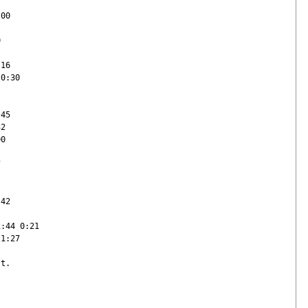
00



16

0:30

45

2

0



42

:44 0:21

1:27

t.
