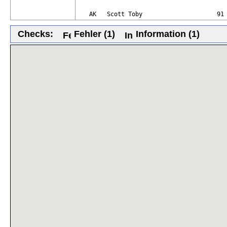
   AK   Scott Toby                     91
Checks:
Fehler (1)
Information (1)