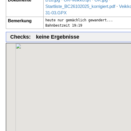
Startliste_BC26102025_korrigiert.pdf
·
Veikk
31-03.GPX
Bemerkung
heute nur gemächlich gewandert...

Bahnbestzeit 19:19
Checks:
keine Ergebnisse