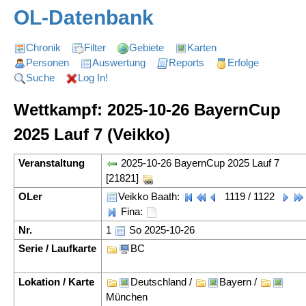
OL-Datenbank
Chronik
Filter
Gebiete
Karten
Personen
Auswertung
Reports
Erfolge
Suche
Log In!
Wettkampf: 2025-10-26 BayernCup
2025 Lauf 7 (Veikko)
Veranstaltung
2025-10-26 BayernCup 2025 Lauf 7
[21821]
OLer
Veikko Baath:
1119 / 1122
Fina:
Nr.
1
So 2025-10-26
Serie / Laufkarte
BC
Lokation / Karte
Deutschland /
Bayern /
München