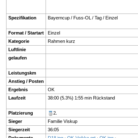
Spezifikation
Bayerncup / Fuss-OL / Tag / Einzel
Format / Startart
Einzel
Kategorie
Rahmen kurz
Luftlinie
gelaufen
Leistungskm
Anstieg / Posten
Ergebnis
OK
Laufzeit
38:00 (5.3%) 1:55 min Rückstand
Platzierung
2.
Sieger
Familie Viskup
Siegerzeit
36:05
Dokumente
D18.jpg
·
OK-Veikko.qrt
·
OK.jpg
·