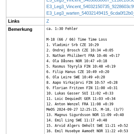
E3_Leg3_Vincent_54032150735_9228603c95
E3_Leg3_warten_54032149415_6cda0f12b0_
Links
Z
Bemerkung
ca. 1:30 Fehler

M-18 (66 / 66) Time Time Loss

1. Vladimir Srb CZE 10:29

2. Ondrej Brosch CZE 10:34 +0:05

3. Nathan Philibert FRA 10:46 +0:17

4. Ola Dåsnes NOR 10:47 +0:18

5. Rasmus Töyrylä FIN 10:48 +0:19

6. Filip Hanus CZE 10:49 +0:20

6. Ola Leire SWE 10:49 +0:20

8. Aapo Virkajärvi FIN 10:57 +0:28

9. Florian Fritzen FIN 11:00 +0:31

10. Lukas Gasser SUI 11:02 +0:33

11. Loic Dequiedt GER 11:03 +0:34

12. Anton Wenzel FRA 11:08 +0:39

MeOS 2024-09-27 12:25:15, M-18, (3/7)

13. Magnus Sigurdsson NOR 11:09 +0:40

14. Emil Ling SWE 11:17 +0:48

15. Arvid Algers Omholt SWE 11:21 +0:52

16. Emil Husebye Aamodt NOR 11:22 +0:53
