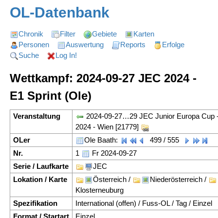
OL-Datenbank
Chronik
Filter
Gebiete
Karten
Personen
Auswertung
Reports
Erfolge
Suche
Log In!
Wettkampf: 2024-09-27 JEC 2024 -
E1 Sprint (Ole)
Veranstaltung
2024-09-27…29 JEC Junior Europa Cup 
2024 - Wien [21779]
OLer
Ole Baath:
499 / 555
Nr.
1
Fr 2024-09-27
Serie / Laufkarte
JEC
Lokation / Karte
Österreich /
Niederösterreich /
Klosterneuburg
Spezifikation
International (offen) / Fuss-OL / Tag / Einzel
Format / Startart
Einzel