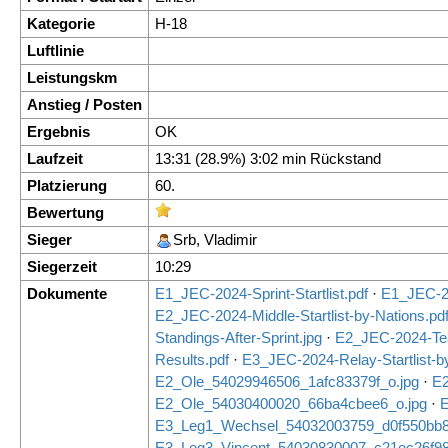
Kategorie
H-18
Luftlinie
Leistungskm
Anstieg / Posten
Ergebnis
OK
Laufzeit
13:31 (28.9%) 3:02 min Rückstand
Platzierung
60.
Bewertung
Sieger
Srb, Vladimir
Siegerzeit
10:29
Dokumente
E1_JEC-2024-Sprint-Startlist.pdf
·
E1_JEC-20
E2_JEC-2024-Middle-Startlist-by-Nations.pd
Standings-After-Sprint.jpg
·
E2_JEC-2024-Tea
Results.pdf
·
E3_JEC-2024-Relay-Startlist-b
E2_Ole_54029946506_1afc83379f_o.jpg
·
E2
E2_Ole_54030400020_66ba4cbee6_o.jpg
·
E
E3_Leg1_Wechsel_54032003759_d0f550bb8
E3_Leg3_Vincent_54030830007_c21ec26f98