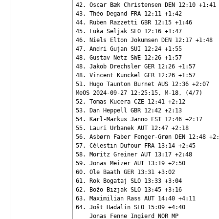
42. Oscar Bæk Christensen DEN 12:10 +1:41

43. Théo Degand FRA 12:11 +1:42

44. Ruben Razzetti GBR 12:15 +1:46

45. Luka Seljak SLO 12:16 +1:47

46. Niels Elton Jokumsen DEN 12:17 +1:48

47. Andri Gujan SUI 12:24 +1:55

48. Gustav Netz SWE 12:26 +1:57

48. Jakob Drechsler GER 12:26 +1:57

48. Vincent Kunckel GER 12:26 +1:57

51. Hugo Taunton Burnet AUS 12:36 +2:07

MeOS 2024-09-27 12:25:15, M-18, (4/7)

52. Tomas Kucera CZE 12:41 +2:12

53. Dan Heppell GBR 12:42 +2:13

54. Karl-Markus Janno EST 12:46 +2:17

55. Lauri Urbanek AUT 12:47 +2:18

56. Asbørn Faber Fenger-Grøn DEN 12:48 +2:
57. Célestin Dufour FRA 13:14 +2:45

58. Moritz Greiner AUT 13:17 +2:48

59. Jonas Meizer AUT 13:19 +2:50

60. Ole Baath GER 13:31 +3:02

61. Rok Bogataj SLO 13:33 +3:04

62. Božo Bizjak SLO 13:45 +3:16

63. Maximilian Rass AUT 14:40 +4:11

64. Jošt Hadalin SLO 15:09 +4:40

    Jonas Fenne Ingierd NOR MP
