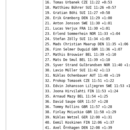
16. Tomas Urbanek CZE 11:22 +0:53

18. Matthieu Bührer SUI 11:26 +0:57

19. Gratian Böhi SUI 11:27 +0:58

20. Erik Grønborg DEN 11:29 +1:00

21. Anton Jonsson SWE 11:30 +1:01

21. Lucas Verjux FRA 11:30 +1:01

23. Erlend Sommerhein NOR 11:33 +1:04

24. Stefan Zölly SUI 11:34 +1:05

25. Mads Christian Maarup DEN 11:35 +1:06

26. Finn Selmer Duguid GBR 11:36 +1:07

27. Mathis Brouwier BEL 11:39 +1:10

27. Mats De Smul BEL 11:39 +1:10

29. Syver Strand Gulbrandsen NOR 11:40 +1:
30. Lavio Müller SUI 11:42 +1:13

31. Niklas Ochenbauer AUT 11:48 +1:19

32. Prokop Tomasek CZE 11:51 +1:22

33. Edvin Johansson Liljegren SWE 11:53 +1
33. Joona Hirvilahti FIN 11:53 +1:24

35. Arnaud Mazy BEL 11:54 +1:25

36. David Saupe GER 11:57 +1:28

36. Tommy Rollins GBR 11:57 +1:28

38. Finlay McLuckie GBR 11:58 +1:29

39. Niklas Wetzel GER 12:00 +1:31

40. Eemil Koskinen FIN 12:06 +1:37

41. Axel Õrnhagen DEN 12:08 +1:39
