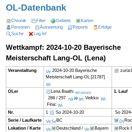
OL-Datenbank
Chronik
Filter
Gebiete
Karten
Personen
Auswertung
Reports
Erfolge
Suche
Log In!
Wettkampf: 2024-10-20 Bayerische
Meisterschaft Lang-OL (Lena)
Veranstaltung
2024-10-20 Bayerische
zurüc
Meisterschaft Lang-OL [21787]
OLer
Lena Baath:
1. Lauf
286 / 297
Veikko:
Fina:
Nr.
1
So 2024-10-20
So 2024-
Serie / Laufkarte
BC
Roc
Lokation / Karte
Deutschland /
Bayern
Rock 