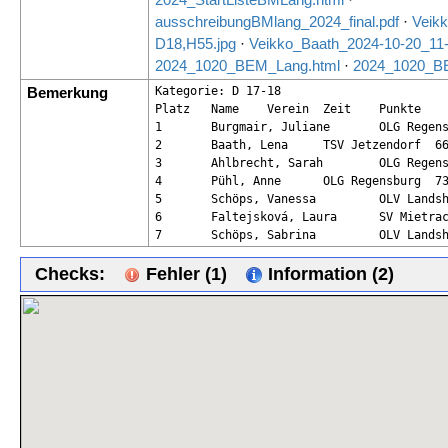
ausschreibungBMlang_2024_final.pdf
·
Veikk
D18,H55.jpg
·
Veikko_Baath_2024-10-20_11
2024_1020_BEM_Lang.html
·
2024_1020_B
Bemerkung
Kategorie: D 17-18

Platz	Name	Verein	Zeit	Punkte

1	Burgmair, Juliane 	OLG Regensburg 	56:45 	100.00 

2	Baath, Lena 	TSV Jetzendorf 	66:48 	84.96 

3	Ahlbrecht, Sarah 	OLG Regensburg 	70:45 	80.21 

4	Pühl, Anne 	OLG Regensburg 	73:26 	77.28 

5	Schöps, Vanessa 	OLV Landshut 	76:54 	73.80 

6	Faltejsková, Laura 	SV Mietraching 	83:14 	68.18 

Checks:
Fehler (1)
Information (2)