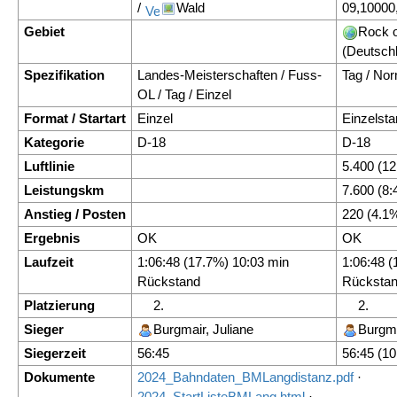
/
Wald
09,10000
Gebiet
Rock 
(Deutschl
Spezifikation
Landes-Meisterschaften / Fuss-
Tag / Nor
OL / Tag / Einzel
Format / Startart
Einzel
Einzelsta
Kategorie
D-18
D-18
Luftlinie
5.400 (1
Leistungskm
7.600 (8
Anstieg / Posten
220 (4.1%
Ergebnis
OK
OK
Laufzeit
1:06:48 (17.7%) 10:03 min
1:06:48 (
Rückstand
Rücksta
Platzierung
2.
2.
Sieger
Burgmair, Juliane
Burgma
Siegerzeit
56:45
56:45 (1
Dokumente
2024_Bahndaten_BMLangdistanz.pdf
·
2024_StartListeBMLang.html
·