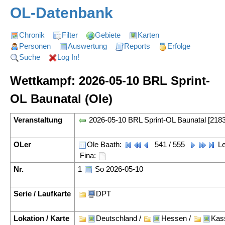
OL-Datenbank
Chronik
Filter
Gebiete
Karten
Personen
Auswertung
Reports
Erfolge
Suche
Log In!
Wettkampf: 2026-05-10 BRL Sprint-
OL Baunatal (Ole)
Veranstaltung
2026-05-10 BRL Sprint-OL Baunatal [218
OLer
Ole Baath:
541 / 555
Le
Fina:
Nr.
1
So 2026-05-10
Serie / Laufkarte
DPT
Lokation / Karte
Deutschland /
Hessen /
Kas