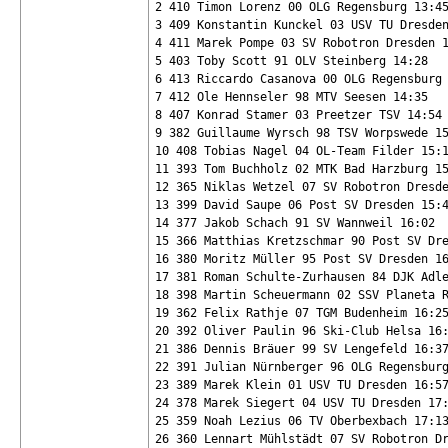
2 410 Timon Lorenz 00 OLG Regensburg 13:45
3 409 Konstantin Kunckel 03 USV TU Dresden
4 411 Marek Pompe 03 SV Robotron Dresden 1
5 403 Toby Scott 91 OLV Steinberg 14:28

6 413 Riccardo Casanova 00 OLG Regensburg 
7 412 Ole Hennseler 98 MTV Seesen 14:35

8 407 Konrad Stamer 03 Preetzer TSV 14:54

9 382 Guillaume Wyrsch 98 TSV Worpswede 15
10 408 Tobias Nagel 04 OL-Team Filder 15:1
11 393 Tom Buchholz 02 MTK Bad Harzburg 15
12 365 Niklas Wetzel 07 SV Robotron Dresde
13 399 David Saupe 06 Post SV Dresden 15:4
14 377 Jakob Schach 91 SV Wannweil 16:02

15 366 Matthias Kretzschmar 90 Post SV Dre
16 380 Moritz Müller 95 Post SV Dresden 16
17 381 Roman Schulte-Zurhausen 84 DJK Adle
18 398 Martin Scheuermann 02 SSV Planeta R
19 362 Felix Rathje 07 TGM Budenheim 16:25
20 392 Oliver Paulin 96 Ski-Club Helsa 16:
21 386 Dennis Bräuer 99 SV Lengefeld 16:37
22 391 Julian Nürnberger 96 OLG Regensburg
23 389 Marek Klein 01 USV TU Dresden 16:57
24 378 Marek Siegert 04 USV TU Dresden 17:
25 359 Noah Lezius 06 TV Oberbexbach 17:13
26 360 Lennart Mühlstädt 07 SV Robotron Dr