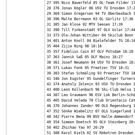
27 395 Nico Bauerfeld 05 OL-Team Filder 17
28 376 Jonas Kögler 06 USV TU Dresden 17:2
29 369 Simon Gregersen 94 TV Oberbexbach 1
30 396 Malte Borrmann 03 OL Görlitz 17:36

31 385 Jan Klose 02 MTV Seesen 17:39

32 390 Till Finkenstädt 97 OLV Uslar 17:44
33 373 Ole-Johan Wittiber 04 Skiclub Bonn 
34 401 Anton Knoll 04 Bielefelder TG 18:14
35 404 Zijie Ning 98 18:18

35 357 Fidelius Cain 07 OLV Potsdam 18:18

37 363 Jannik Saß 05 OLF Mainz 18:27

38 361 Josef Neumann 84 USV TU Dresden 18:
39 371 Lukas Fonk 95 Preetzer TSV 18:31

39 383 Stefan Schmäling 93 Preetzer TSV 18
41 346 Jon Eugster 95 Gundelfinger Turners
42 374 Anatoly Zelenin 93 USV TU Dresden 1
43 400 Leon Kollenbach 96 Ski-Club Helsa 1
44 387 Leo Graumann 96 ESV Lok Berlin-Schö
45 405 David Veleda 78 Club Orientacio Cat
46 370 Johannes Zander 99 OLG Regensburg 1
47 352 Sönke Wiebelitz 07 OLG Siegerland 1
48 342 Pierre Bena 99 BSV Halle-Ammendorf 
49 354 Simeon Doetsch 95 OLV Steinberg 20:
50 402 Zhichao Yao 97 20:29

51 388 Karol Kielb 02 SV Robotron Dresden 