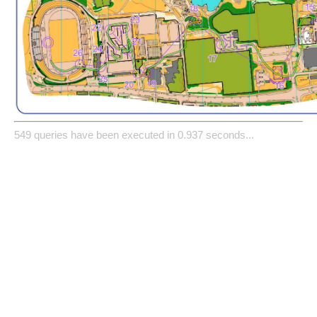
549 queries have been executed in 0.937 seconds...