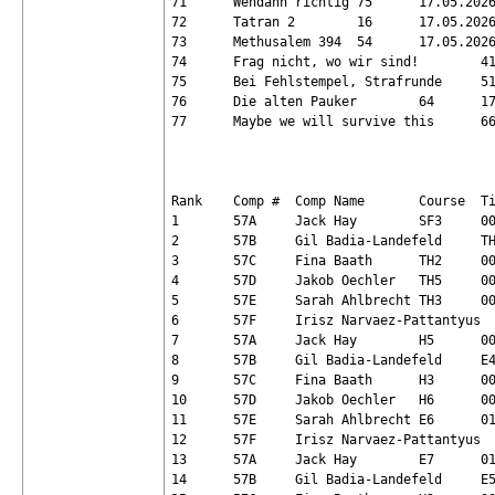
71	Wendann richtig	75	17.05.2026 08:22:33	95.4	25

72	Tatran 2	16	17.05.2026 08:26:07	97.5	25

73	Methusalem 394	54	17.05.2026 08:44:27	89.3	24

74	Frag nicht, wo wir sind!	41	17.05.2026 07:02:45	86.8	23

75	Bei Fehlstempel, Strafrunde	51	17.05.2026 08:39:59	81.1	22

76	Die alten Pauker	64	17.05.2026 06:57:54	76.2	21

77	Maybe we will survive this	66	16.05.2026 20:24:39	85.3	20

Rank	Comp #	Comp Name	Course	Time	Finish	Status	Valid

1	57A	Jack Hay	SF3	00:26:57	16.05.2026 09:26:57	OK	Yes

2	57B	Gil Badia-Landefeld	TH1	00:16:38	16.05.2026 09:43:36	OK	Yes

3	57C	Fina Baath	TH2	00:19:49	16.05.2026 10:03:25	OK	Yes

4	57D	Jakob Oechler	TH5	00:18:49	16.05.2026 10:22:14	OK	Yes

5	57E	Sarah Ahlbrecht	TH3	00:27:13	16.05.2026 10:49:28	OK	Yes

6	57F	Irisz Narvaez-Pattantyus	TH4	00:24:52	16.05.2026 11:14:21	OK	Yes

7	57A	Jack Hay	H5	00:51:24	16.05.2026 12:05:45	OK	Yes

8	57B	Gil Badia-Landefeld	E4	00:40:19	16.05.2026 12:46:04	OK	Yes

9	57C	Fina Baath	H3	00:39:50	16.05.2026 13:25:55	OK	Yes

10	57D	Jakob Oechler	H6	00:50:21	16.05.2026 14:16:16	OK	Yes

11	57E	Sarah Ahlbrecht	E6	01:15:58	16.05.2026 15:32:14	OK	Yes

12	57F	Irisz Narvaez-Pattantyus	H1	00:37:15	16.05.2026 16:09:30	OK	Yes

13	57A	Jack Hay	E7	01:11:24	16.05.2026 17:20:54	OK	Yes

14	57B	Gil Badia-Landefeld	E5	00:55:22	16.05.2026 18:16:17	OK	Yes
