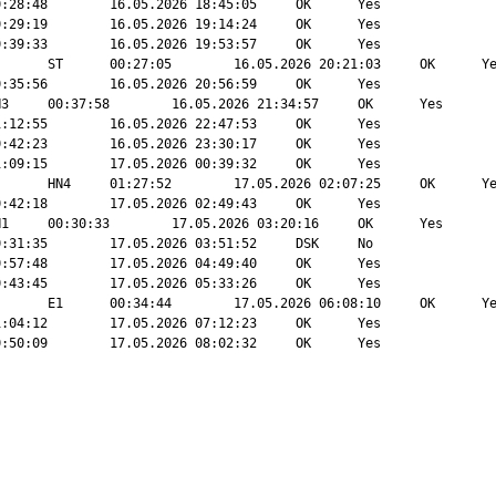
32	57C	Fina Baath	E3	00:50:09	17.05.2026 08:02:32	OK	Yes