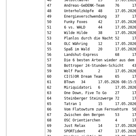
46	Selbstläufer	25	17.05.2026 08:38:24	119.3	29

47	Andreas-GeDENK-Team	76	17.05.2026 08:42:53	122.5	29

48	Unterholzköpfe	48	17.05.2026 08:57:59	120.2	29

49	Energieverschwendung	37	17.05.2026 07:16:37	116	28

50	Funky Foxes	42	17.05.2026 07:55:43	112.4	28

51	6 vs. WALD	44	17.05.2026 08:09:48	114.1	28

52	Wilde Hilde	38	17.05.2026 08:11:20	113.8	28

53	Planlos durch die Nacht	52	17.05.2026 08:14:54	115.7	28

54	OLC Währing	12	17.05.2026 08:36:57	112.4	28

55	Spaß im Wald	20	17.05.2026 08:37:06	115	28

56	Landshut-Express	68	17.05.2026 08:47:15	117.2	28

57	Die 6 besten Arten wieder aus dem Wald zu finden	70	17.05.2026 08:52:37	112.4	28

58	Bottroper 24-Stunden-Schicht	43	17.05.2026 07:31:50	114.4	27

59	Wolf Pack	2	17.05.2026 07:44:07	105.5	27

60	CI(S)OR Dream Team	65	17.05.2026 08:01:37	106	27

61	BTown	34	17.05.2026 08:15:53	106.6	27

62	Miriquidatori	6	17.05.2026 08:27:36	110.5	27

63	One Down, Five To Go	27	17.05.2026 08:28:36	110.9	27

64	Steinberger Steinzwerge	72	17.05.2026 08:40:46	108	27

65	Tatran 1	15	17.05.2026 08:41:23	108.1	27

66	Vom Flatowturm zum Fernsehturm	50	17.05.2026 08:58:06	106.6	27

67	Zwischen den Bergen	53	17.05.2026 07:25:21	101.5	26

68	OSC Orientierchen	4	17.05.2026 07:26:51	99.7	26

69	Just Relax	14	17.05.2026 08:34:02	107.4	26

70	SPORTident	47	17.05.2026 08:39:05	109.1	26
