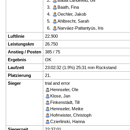
2.
Badia Landefeld, Gil
3.
Baath, Fina
4.
Oechler, Jakob
5.
Ahlbrecht, Sarah
6.
Narváez-Pattantyús, Iris
Luftlinie
22.900
Leistungskm
26.750
Anstieg / Posten
385 / 75
Ergebnis
OK
Laufzeit
23:02:32 (1.9%) 25:31 min Rückstand
Platzierung
21.
Sieger
trial and error
Hennseler, Ole
Klose, Jan
Finkenstädt, Till
Hennseler, Meike
Hofmeister, Christoph
Czierlinski, Hanna
Siegerzeit
22:37:01