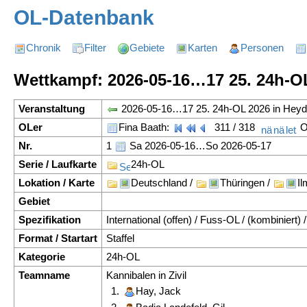
OL-Datenbank
Chronik
Filter
Gebiete
Karten
Personen
Wettkampf: 2026-05-16…17 25. 24h-OL
Veranstaltung
2026-05-16…17 25. 24h-OL 2026 in Heyd
OLer
Fina Baath:
311 / 318
O
Nr.
1
Sa 2026-05-16…So 2026-05-17
Serie / Laufkarte
24h-OL
Lokation / Karte
Deutschland /
Thüringen /
I
Gebiet
Spezifikation
International (offen) / Fuss-OL / (kombiniert) /
Format / Startart
Staffel
Kategorie
24h-OL
Teamname
Kannibalen in Zivil
1.
Hay, Jack