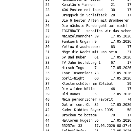
22	Komaläufer*innen	21	17.05.2026 08:04:29	132.8	31

23	404 Posten not found	30	17.05.2026 08:04:55	140.7	31

24	Dreggsch im Schlafsack	28	17.05.2026 08:12:28	139.2	31

25	Die 6 besten Arten mit Brombeeren fertig zu werden	69	17.05.2026 08:30:56	133.2	31

26	Die nächste Runde geht auf mich!	32	17.05.2026 08:34:34	135.5	31

27	IRGENDWIE - schaffen wir das schon	19	17.05.2026 08:35:45	136.5	31

28	Mainzelmännchen	39	17.05.2026 08:45:05	135.9	31

29	Funkwerk Ungarn	9	17.05.2026 08:48:50	131.6	31

30	Yellow Grasshoppers	63	17.05.2026 08:49:12	133.2	31

31	Möge die Nacht mit uns sein	31	17.05.2026 08:54:13	134.1	31

32	SV Bad Düben	61	17.05.2026 08:14:34	128.3	30

33	TV Jahn Wolfsburg 1	67	17.05.2026 08:28:32	125	30

34	Hirsch-Ings	7	17.05.2026 08:40:15	125.9	30

35	Isar Insomniacs	73	17.05.2026 08:52:34	128.9	30

36	Görli-Night	60	17.05.2026 08:54:06	128.4	30

37	Klosterschüler im Zölibat	59	17.05.2026 06:59:00	126.5	29

38	Die wilden Wölfe	46	17.05.2026 07:23:27	122.8	29

39	Old Bones	5	17.05.2026 07:47:10	118.1	29

40	Mein persönlicher Favorit	74	17.05.2026 07:58:39	121.8	29

41	Out of contrOL	35	17.05.2026 08:06:17	118.1	29

42	Kader Kiddies Bayern 1995	58	17.05.2026 08:09:39	118.1	29

43	Brocken to bottom	79	17.05.2026 08:18:14	121.2	29

44	Halloren kugeln	56	17.05.2026 08:37:35	118.1	29

45	55257er	33	17.05.2026 08:37:47	120.2	29
