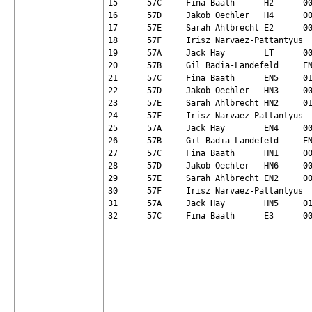
15	57C	Fina Baath	H2	00:28:48	16.05.2026 18:45:05	OK	Yes

16	57D	Jakob Oechler	H4	00:29:19	16.05.2026 19:14:24	OK	Yes

17	57E	Sarah Ahlbrecht	E2	00:39:33	16.05.2026 19:53:57	OK	Yes

18	57F	Irisz Narvaez-Pattantyus	ST	00:27:05	16.05.2026 20:21:03	OK	Yes

19	57A	Jack Hay	LT	00:35:56	16.05.2026 20:56:59	OK	Yes

20	57B	Gil Badia-Landefeld	EN3	00:37:58	16.05.2026 21:34:57	OK	Yes

21	57C	Fina Baath	EN5	01:12:55	16.05.2026 22:47:53	OK	Yes

22	57D	Jakob Oechler	HN3	00:42:23	16.05.2026 23:30:17	OK	Yes

23	57E	Sarah Ahlbrecht	HN2	01:09:15	17.05.2026 00:39:32	OK	Yes

24	57F	Irisz Narvaez-Pattantyus	HN4	01:27:52	17.05.2026 02:07:25	OK	Yes

25	57A	Jack Hay	EN4	00:42:18	17.05.2026 02:49:43	OK	Yes

26	57B	Gil Badia-Landefeld	EN1	00:30:33	17.05.2026 03:20:16	OK	Yes

27	57C	Fina Baath	HN1	00:31:35	17.05.2026 03:51:52	DSK	No

28	57D	Jakob Oechler	HN6	00:57:48	17.05.2026 04:49:40	OK	Yes

29	57E	Sarah Ahlbrecht	EN2	00:43:45	17.05.2026 05:33:26	OK	Yes

30	57F	Irisz Narvaez-Pattantyus	E1	00:34:44	17.05.2026 06:08:10	OK	Yes

31	57A	Jack Hay	HN5	01:04:12	17.05.2026 07:12:23	OK	Yes
