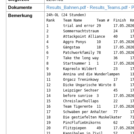
Dokumente
Results_Bahnen.pdf
·
Results_Teams.pdf
·
P
Bemerkung
24h-OL (24 Stunden)

Rank	Team Name	Team #	Finish	Km	Leg Count

1	trial and error	29	17.05.2026 07:39:01	178.9	37

2	Sommernachtstraum	24	17.05.2026 08:28:58	178.9	37

3	Attackpoint Alliance	40	17.05.2026 06:42:28	174.1	36

4	Aggro Ponys	10	17.05.2026 07:38:20	168.8	36

5	Gängstaa	18	17.05.2026 07:19:01	166	35

6	Patchworkfamily	78	17.05.2026 08:27:12	164.1	35

7	Take the long way	36	17.05.2026 07:56:10	157.7	34

8	Startnummer 1	1	17.05.2026 08:13:24	155.9	34

9	Kapreolo Wildert	23	17.05.2026 08:54:08	156.3	34

10	Annina und die Wunderlampen	13	17.05.2026 08:14:14	147.6	33

11	Orgacz Treninkowy	17	17.05.2026 08:27:50	147.7	33

12	Dicke Ungarische Würste	8	17.05.2026 08:28:14	150.2	33

13	Leipziger Sechser	45	17.05.2026 08:31:01	147.6	33

14	before sunrise	3	17.05.2026 08:44:44	152.4	33

15	Chreislaufkollaps	22	17.05.2026 08:51:32	157	33

16	Team Tigerente	11	17.05.2026 08:51:55	149.9	33

17	Schwaben per Anhalter	77	17.05.2026 08:39:17	141	32

18	Die gestiefelten Muskelkater	71	17.05.2026 08:51:00	141	32

19	PincFlufieUnikorns	62	17.05.2026 08:55:57	139.4	32

20	Flitzpiepen	49	17.05.2026 07:52:34	134.1	31

21	Kannibalen in Zivil	57	17.05.2026 08:02:32	137.2	31
