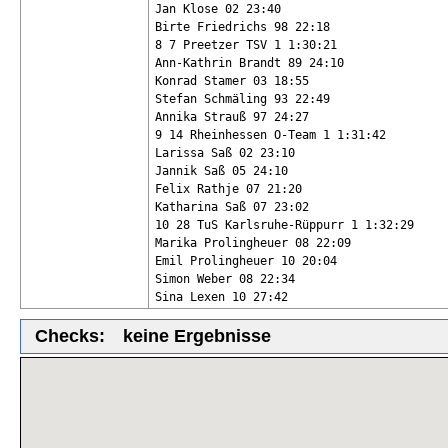
Jan Klose 02 23:40

Birte Friedrichs 98 22:18

8 7 Preetzer TSV 1 1:30:21

Ann-Kathrin Brandt 89 24:10

Konrad Stamer 03 18:55

Stefan Schmäling 93 22:49

Annika Strauß 97 24:27

9 14 Rheinhessen O-Team 1 1:31:42

Larissa Saß 02 23:10

Jannik Saß 05 24:10

Felix Rathje 07 21:20

Katharina Saß 07 23:02

10 28 TuS Karlsruhe-Rüppurr 1 1:32:29

Marika Prolingheuer 08 22:09

Emil Prolingheuer 10 20:04

Simon Weber 08 22:34

Sina Lexen 10 27:42
Checks:
keine Ergebnisse