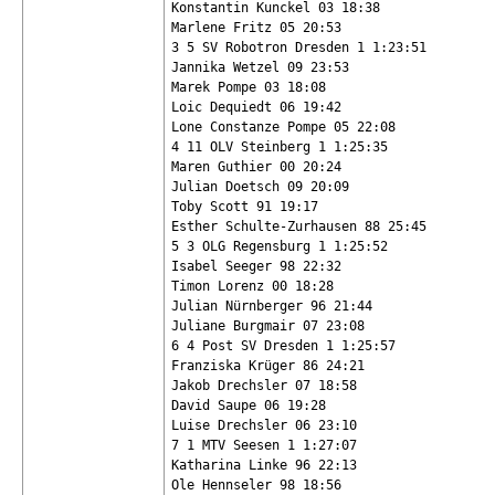
Konstantin Kunckel 03 18:38

Marlene Fritz 05 20:53

3 5 SV Robotron Dresden 1 1:23:51

Jannika Wetzel 09 23:53

Marek Pompe 03 18:08

Loic Dequiedt 06 19:42

Lone Constanze Pompe 05 22:08

4 11 OLV Steinberg 1 1:25:35

Maren Guthier 00 20:24

Julian Doetsch 09 20:09

Toby Scott 91 19:17

Esther Schulte-Zurhausen 88 25:45

5 3 OLG Regensburg 1 1:25:52

Isabel Seeger 98 22:32

Timon Lorenz 00 18:28

Julian Nürnberger 96 21:44

Juliane Burgmair 07 23:08

6 4 Post SV Dresden 1 1:25:57

Franziska Krüger 86 24:21

Jakob Drechsler 07 18:58

David Saupe 06 19:28

Luise Drechsler 06 23:10

7 1 MTV Seesen 1 1:27:07

Katharina Linke 96 22:13

Ole Hennseler 98 18:56
