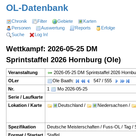
OL-Datenbank
Chronik
Filter
Gebiete
Karten
Personen
Auswertung
Reports
Erfolge
Suche
Log In!
Wettkampf: 2026-05-25 DM
Sprintstaffel 2026 Hornburg (Ole)
Veranstaltung
2026-05-25 DM Sprintstaffel 2026 Hornbu
OLer
Ole Baath:
547 / 555
Nr.
1
Mo 2026-05-25
Serie / Laufkarte
Lokation / Karte
Deutschland /
Niedersachsen /
Spezifikation
Deutsche Meisterschaften / Fuss-OL / Tag / S
Format / Startart
Staffel