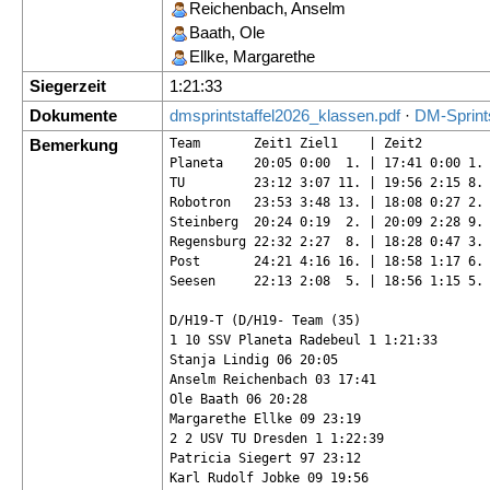
Reichenbach, Anselm
Baath, Ole
Ellke, Margarethe
Siegerzeit
1:21:33
Dokumente
dmsprintstaffel2026_klassen.pdf
·
DM-Sprints
Bemerkung
Team       Zeit1 Ziel1    | Zeit2         
Planeta    20:05 0:00  1. | 17:41 0:00 1. 
TU         23:12 3:07 11. | 19:56 2:15 8. 
Robotron   23:53 3:48 13. | 18:08 0:27 2. 
Steinberg  20:24 0:19  2. | 20:09 2:28 9. 
Regensburg 22:32 2:27  8. | 18:28 0:47 3. 
Post       24:21 4:16 16. | 18:58 1:17 6. 
Seesen     22:13 2:08  5. | 18:56 1:15 5. 
D/H19-T (D/H19- Team (35)

1 10 SSV Planeta Radebeul 1 1:21:33

Stanja Lindig 06 20:05

Anselm Reichenbach 03 17:41

Ole Baath 06 20:28

Margarethe Ellke 09 23:19

2 2 USV TU Dresden 1 1:22:39

Patricia Siegert 97 23:12

Karl Rudolf Jobke 09 19:56
