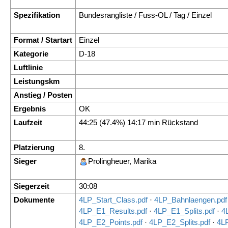
Spezifikation
Bundesrangliste / Fuss-OL / Tag / Einzel
Format / Startart
Einzel
Kategorie
D-18
Luftlinie
Leistungskm
Anstieg / Posten
Ergebnis
OK
Laufzeit
44:25 (47.4%) 14:17 min Rückstand
Platzierung
8.
Sieger
Prolingheuer, Marika
Siegerzeit
30:08
Dokumente
4LP_Start_Class.pdf
·
4LP_Bahnlaengen.pdf
4LP_E1_Results.pdf
·
4LP_E1_Splits.pdf
·
4
4LP_E2_Points.pdf
·
4LP_E2_Splits.pdf
·
4L