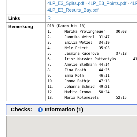
4LP_E3_Splits.pdf
·
4LP_E3_Points.pdf
·
4L
4LP_E3_Results_Bay.pdf
Links
R
Bemerkung
D18 (Damen bis 18)

1.	Marika Prolingheuer	30:08

2.	Jannika Wetzel	31:47

3.	Emilia Wetzel	34:19

4.	Nele Eckert	35:03

5.	Jasmina Kučerová	37:18

6.	Írisz Narváez-Pattantyús	41:57

7.	Amelie Bleßmann	44:14

8.	Fina Baath	44:25

9.	Emma Roth	46:11

10.	Jonna Rathje	47:13

11.	Johanna Schmid	49:21

12.	Madita Cronau	50:24

13.	Maria Kolomeiets	52:15
Checks:
Information (1)