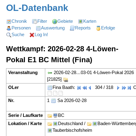
OL-Datenbank
Chronik
Filter
Gebiete
Karten
Personen
Auswertung
Reports
Erfolge
Suche
Log In!
Wettkampf: 2026-02-28 4-Löwen-
Pokal E1 BC Mittel (Fina)
Veranstaltung
2026-02-28…03-01 4-Löwen-Pokal 2026
[21825]
OLer
Fina Baath:
304 / 318
O
Nr.
1
Sa 2026-02-28
Serie / Laufkarte
BC
Lokation / Karte
Deutschland /
Baden-Württember
Tauberbischofsheim