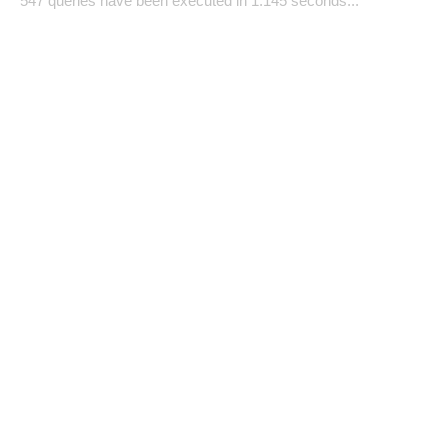
547 queries have been executed in 1.145 seconds...