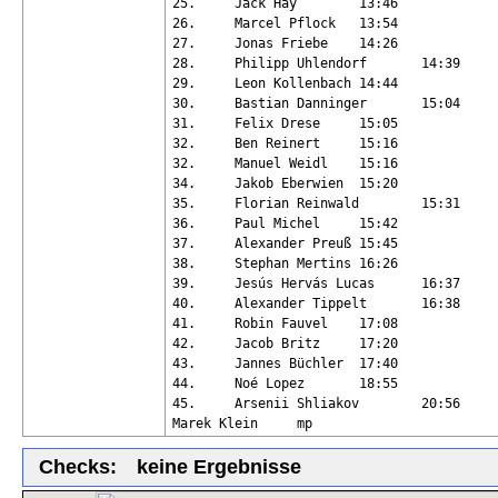
25.	Jack Hay	13:46

26.	Marcel Pflock	13:54

27.	Jonas Friebe	14:26

28.	Philipp Uhlendorf	14:39

29.	Leon Kollenbach	14:44

30.	Bastian Danninger	15:04

31.	Felix Drese	15:05

32.	Ben Reinert	15:16

32.	Manuel Weidl	15:16

34.	Jakob Eberwien	15:20

35.	Florian Reinwald	15:31

36.	Paul Michel	15:42

37.	Alexander Preuß	15:45

38.	Stephan Mertins	16:26

39.	Jesús Hervás Lucas	16:37

40.	Alexander Tippelt	16:38

41.	Robin Fauvel	17:08

42.	Jacob Britz	17:20

43.	Jannes Büchler	17:40

44.	Noé Lopez	18:55

45.	Arsenii Shliakov	20:56

Checks:
keine Ergebnisse