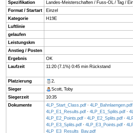
Spezifikation
Landes-Meisterschaften / Fuss-OL / Tag / Ei
Format / Startart
Einzel
Kategorie
H19E
Luftlinie
gelaufen
Leistungskm
Anstieg / Posten
Ergebnis
OK
Laufzeit
11:20 (7.1%) 0:45 min Rückstand
Platzierung
2.
Sieger
Scott, Toby
Siegerzeit
10:35
Dokumente
4LP_Start_Class.pdf
·
4LP_Bahnlaengen.pdf
4LP_E1_Results.pdf
·
4LP_E1_Splits.pdf
·
4
4LP_E2_Points.pdf
·
4LP_E2_Splits.pdf
·
4L
4LP_E3_Splits.pdf
·
4LP_E3_Points.pdf
·
4L
4LP_E3_Results_Bay.pdf