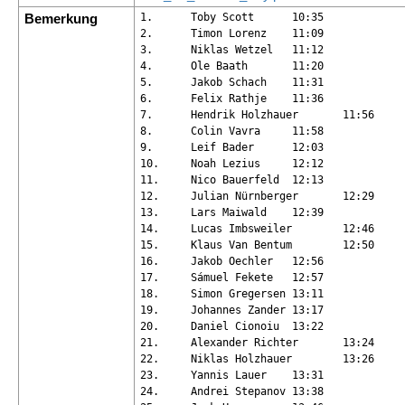
Bemerkung
1.	Toby Scott	10:35

2.	Timon Lorenz	11:09

3.	Niklas Wetzel	11:12

4.	Ole Baath	11:20

5.	Jakob Schach	11:31

6.	Felix Rathje	11:36

7.	Hendrik Holzhauer	11:56

8.	Colin Vavra	11:58

9.	Leif Bader	12:03

10.	Noah Lezius	12:12

11.	Nico Bauerfeld	12:13

12.	Julian Nürnberger	12:29

13.	Lars Maiwald	12:39

14.	Lucas Imbsweiler	12:46

15.	Klaus Van Bentum	12:50

16.	Jakob Oechler	12:56

17.	Sámuel Fekete	12:57

18.	Simon Gregersen	13:11

19.	Johannes Zander	13:17

20.	Daniel Cionoiu	13:22

21.	Alexander Richter	13:24

22.	Niklas Holzhauer	13:26

23.	Yannis Lauer	13:31

24.	Andrei Stepanov	13:38
