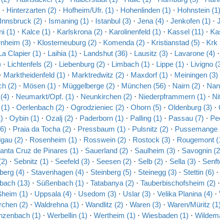
·
Hinterzarten (2)
·
Hofheim/Ufr. (1)
·
Hohenlinden (1)
·
Hohnstein (1
Innsbruck (2)
·
Ismaning (1)
·
Istanbul (3)
·
Jena (4)
·
Jenkofen (1)
·
i (1)
·
Kalce (1)
·
Karlskrona (2)
·
Karolinenfeld (1)
·
Kassel (11)
·
Ka
rnheim (3)
·
Klosterneuburg (2)
·
Komenda (2)
·
Kristianstad (5)
·
Krk 
La Clapier (1)
·
Laihia (1)
·
Landshut (36)
·
Lausitz (3)
·
Lavarone (4)
)
·
Lichtenfels (2)
·
Liebenburg (2)
·
Limbach (1)
·
Lippe (1)
·
Livigno (
·
Marktheidenfeld (1)
·
Marktredwitz (2)
·
Maxdorf (1)
·
Meiningen (3)
h (2)
·
Mösen (1)
·
Müggelberge (2)
·
München (56)
·
Nairn (2)
·
Nant
(4)
·
Neumarkt/Opf. (1)
·
Neunkirchen (2)
·
Niederpframmern (1)
·
Ni
(1)
·
Oerlenbach (2)
·
Ogrodzieniec (2)
·
Ohorn (5)
·
Oldenburg (3)
·
)
·
Oybin (1)
·
Ozalj (2)
·
Paderborn (1)
·
Palling (1)
·
Passau (7)
·
Pe
6)
·
Praia da Tocha (2)
·
Pressbaum (1)
·
Pulsnitz (2)
·
Pussemange 
gau (2)
·
Rosenheim (1)
·
Rosswein (2)
·
Rostock (3)
·
Rougemont (
anta Cruz de Pinares (1)
·
Sauerland (2)
·
Saulheim (3)
·
Savognin (2
2)
·
Sebnitz (1)
·
Seefeld (3)
·
Seesen (2)
·
Selb (2)
·
Sella (3)
·
Senft
berg (4)
·
Stavenhagen (4)
·
Steinberg (5)
·
Steinegg (3)
·
Stettin (6)
bach (13)
·
Süßenbach (1)
·
Tatabanya (2)
·
Tauberbischofsheim (2)
ßheim (1)
·
Uppsala (4)
·
Usedom (3)
·
Uslar (3)
·
Velika Planina (4)
·
rchen (2)
·
Waldrehna (1)
·
Wandlitz (2)
·
Waren (3)
·
Waren/Müritz (1
zenbach (1)
·
Werbellin (1)
·
Wertheim (1)
·
Wiesbaden (1)
·
Wildem