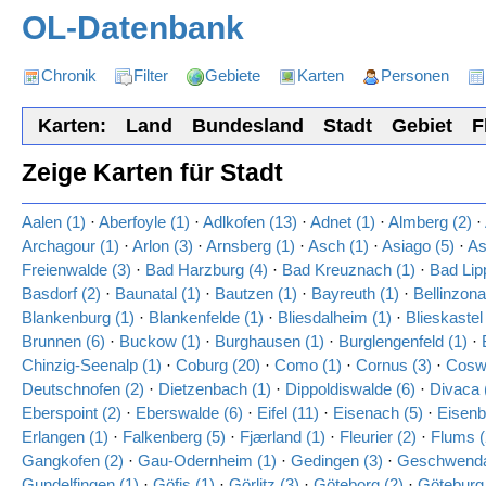
OL-Datenbank
Chronik
Filter
Gebiete
Karten
Personen
Karten:
Land
Bundesland
Stadt
Gebiet
F
Zeige Karten für Stadt
Aalen (1)
·
Aberfoyle (1)
·
Adlkofen (13)
·
Adnet (1)
·
Almberg (2)
·
Archagour (1)
·
Arlon (3)
·
Arnsberg (1)
·
Asch (1)
·
Asiago (5)
·
As
Freienwalde (3)
·
Bad Harzburg (4)
·
Bad Kreuznach (1)
·
Bad Lip
Basdorf (2)
·
Baunatal (1)
·
Bautzen (1)
·
Bayreuth (1)
·
Bellinzona
Blankenburg (1)
·
Blankenfelde (1)
·
Bliesdalheim (1)
·
Blieskastel
Brunnen (6)
·
Buckow (1)
·
Burghausen (1)
·
Burglengenfeld (1)
·
Chinzig-Seenalp (1)
·
Coburg (20)
·
Como (1)
·
Cornus (3)
·
Coswi
Deutschnofen (2)
·
Dietzenbach (1)
·
Dippoldiswalde (6)
·
Divaca 
Eberspoint (2)
·
Eberswalde (6)
·
Eifel (11)
·
Eisenach (5)
·
Eisenb
Erlangen (1)
·
Falkenberg (5)
·
Fjærland (1)
·
Fleurier (2)
·
Flums (
Gangkofen (2)
·
Gau-Odernheim (1)
·
Gedingen (3)
·
Geschwenda
Gundelfingen (1)
·
Göfis (1)
·
Görlitz (3)
·
Göteborg (2)
·
Göteburg 