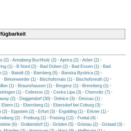
fügbarkeit
o (2)
·
Annaberg-Buchholz (2)
·
Aprica (2)
·
Arber (2)
·
ing (1)
·
B Nord (2)
·
Bad Düben (2)
·
Bad Essen (1)
·
Bad
 (1)
·
Baindt (3)
·
Bamberg (5)
·
Banska Bystrica (2)
·
)
·
Birkenwerder (1)
·
Bischofsmais (1)
·
Bischofsreuth (1)
·
llon (1)
·
Braunshausen (1)
·
Bregenz (1)
·
Brennberg (1)
·
stringen (1)
·
Cebreros (2)
·
Ceska Lipa (3)
·
Chemnitz (7)
·
away (2)
·
Deggendorf (30)
·
Delnice (3)
·
Dessau (1)
·
·
Ebern (1)
·
Ebersberg (1)
·
Ebersdorf bei Coburg (3)
·
 (2)
·
Eppstein (2)
·
Erfurt (3)
·
Ergolding (1)
·
Erkner (1)
·
reiberg (2)
·
Freiburg (1)
·
Freising (12)
·
Freital (4)
·
steine (6)
·
Gräbendorf (1)
·
Gröden (5)
·
Grünau (2)
·
Gstaad (3)
·
. Münden (3)
·
Hannover (2)
·
Harz (9)
·
Hellbrunn (1)
·