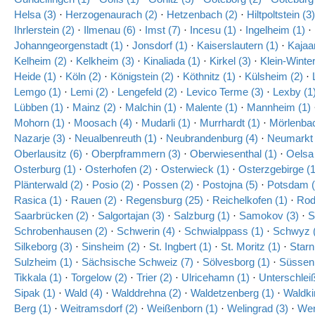
Helsa (3)
·
Herzogenaurach (2)
·
Hetzenbach (2)
·
Hiltpoltstein (3)
Ihrlerstein (2)
·
Ilmenau (6)
·
Imst (7)
·
Incesu (1)
·
Ingelheim (1)
·
Johanngeorgenstadt (1)
·
Jonsdorf (1)
·
Kaiserslautern (1)
·
Kajaan
Kelheim (2)
·
Kelkheim (3)
·
Kinaliada (1)
·
Kirkel (3)
·
Klein-Winte
Heide (1)
·
Köln (2)
·
Königstein (2)
·
Köthnitz (1)
·
Külsheim (2)
·
Lemgo (1)
·
Lemi (2)
·
Lengefeld (2)
·
Levico Terme (3)
·
Lexby (1
Lübben (1)
·
Mainz (2)
·
Malchin (1)
·
Malente (1)
·
Mannheim (1)
Mohorn (1)
·
Moosach (4)
·
Mudarli (1)
·
Murrhardt (1)
·
Mörlenbac
Nazarje (3)
·
Neualbenreuth (1)
·
Neubrandenburg (4)
·
Neumarkt 
Oberlausitz (6)
·
Oberpframmern (3)
·
Oberwiesenthal (1)
·
Oelsa 
Osterburg (1)
·
Osterhofen (2)
·
Osterwieck (1)
·
Osterzgebirge (1
Plänterwald (2)
·
Posio (2)
·
Possen (2)
·
Postojna (5)
·
Potsdam (
Rasica (1)
·
Rauen (2)
·
Regensburg (25)
·
Reichelkofen (1)
·
Rod
Saarbrücken (2)
·
Salgortajan (3)
·
Salzburg (1)
·
Samokov (3)
·
S
Schrobenhausen (2)
·
Schwerin (4)
·
Schwialppass (1)
·
Schwyz (
Silkeborg (3)
·
Sinsheim (2)
·
St. Ingbert (1)
·
St. Moritz (1)
·
Starn
Sulzheim (1)
·
Sächsische Schweiz (7)
·
Sölvesborg (1)
·
Süssen
Tikkala (1)
·
Torgelow (2)
·
Trier (2)
·
Ulricehamn (1)
·
Unterschlei
Sipak (1)
·
Wald (4)
·
Walddrehna (2)
·
Waldetzenberg (1)
·
Waldki
Berg (1)
·
Weitramsdorf (2)
·
Weißenborn (1)
·
Welingrad (3)
·
Wen