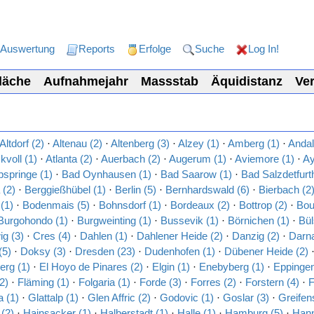
Auswertung
Reports
Erfolge
Suche
Log In!
läche
Aufnahmejahr
Massstab
Äquidistanz
Ver
Altdorf (2)
·
Altenau (2)
·
Altenberg (3)
·
Alzey (1)
·
Amberg (1)
·
Andal
kvoll (1)
·
Atlanta (2)
·
Auerbach (2)
·
Augerum (1)
·
Aviemore (1)
·
Ay
pspringe (1)
·
Bad Oynhausen (1)
·
Bad Saarow (1)
·
Bad Salzdetfurth
 (2)
·
Berggießhübel (1)
·
Berlin (5)
·
Bernhardswald (6)
·
Bierbach (2
 (1)
·
Bodenmais (5)
·
Bohnsdorf (1)
·
Bordeaux (2)
·
Bottrop (2)
·
Boui
Burgohondo (1)
·
Burgweinting (1)
·
Bussevik (1)
·
Börnichen (1)
·
Bül
g (3)
·
Cres (4)
·
Dahlen (1)
·
Dahlener Heide (2)
·
Danzig (2)
·
Darn
(5)
·
Doksy (3)
·
Dresden (23)
·
Dudenhofen (1)
·
Dübener Heide (2)
erg (1)
·
El Hoyo de Pinares (2)
·
Elgin (1)
·
Enebyberg (1)
·
Eppingen
2)
·
Fläming (1)
·
Folgaria (1)
·
Forde (3)
·
Forres (2)
·
Forstern (4)
·
F
 (1)
·
Glattalp (1)
·
Glen Affric (2)
·
Godovic (1)
·
Goslar (3)
·
Greifen
(2)
·
Hainsacker (1)
·
Halberstadt (1)
·
Halle (1)
·
Hamburg (5)
·
Hann