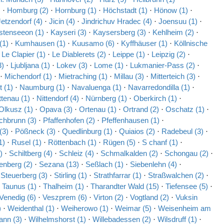
)
·
Homburg (2)
·
Hornburg (1)
·
Höchstadt (1)
·
Hönow (1)
·
Jetzendorf (4)
·
Jicin (4)
·
Jindrichuv Hradec (4)
·
Joensuu (1)
·
stenseeon (1)
·
Kayseri (3)
·
Kaysersberg (3)
·
Kehlheim (2)
·
(1)
·
Kumhausen (1)
·
Kuusamo (6)
·
Kyffhäuser (1)
·
Köllnische
·
Le Clapier (1)
·
Le Diablerets (2)
·
Leippe (1)
·
Leipzig (2)
·
3)
·
Ljubljana (1)
·
Lokev (3)
·
Lome (1)
·
Lukmanier-Pass (2)
·
·
Michendorf (1)
·
Mietraching (1)
·
Millau (3)
·
Mitterteich (3)
·
 (1)
·
Naumburg (1)
·
Navaluenga (1)
·
Navarredondilla (1)
·
ttenau (1)
·
Nittendorf (4)
·
Nürnberg (1)
·
Oberkirch (1)
·
Olkusz (1)
·
Opava (3)
·
Ortenau (1)
·
Ortrand (2)
·
Oschatz (1)
·
chbrunn (3)
·
Pfaffenhofen (2)
·
Pfeffenhausen (1)
·
(3)
·
Pößneck (3)
·
Quedlinburg (1)
·
Quiaios (2)
·
Radebeul (3)
·
1)
·
Rusel (1)
·
Röttenbach (1)
·
Rügen (5)
·
S chanf (1)
·
)
·
Schiltberg (4)
·
Schleiz (4)
·
Schmalkalden (2)
·
Schongau (2)
·
enberg (2)
·
Sezana (13)
·
Seßlach (1)
·
Siebenlehn (4)
·
·
Steuerberg (3)
·
Stirling (1)
·
Strathfarrar (1)
·
Straßwalchen (2)
·
·
Taunus (1)
·
Thalheim (1)
·
Tharandter Wald (15)
·
Tiefensee (5)
·
Venedig (6)
·
Veszprem (6)
·
Virton (2)
·
Vogtland (2)
·
Vuksin
)
·
Weidenthal (1)
·
Weiherowo (1)
·
Weimar (5)
·
Weisenheim am
ann (3)
·
Wilhelmshorst (1)
·
Willebadessen (2)
·
Wilsdruff (1)
·