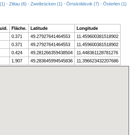
(1)
·
Zittau (6)
·
Zweibrücken (1)
·
Örnsköldsvik (7)
·
Österlen (1)
uid.
Fläche.
Latitude
Longitude
0.371
49.27927641464553
11.459600381518902
0.371
49.27927641464553
11.459600381518902
0.424
49.281266359438504
11.448361128781276
1.907
49.283645994545836
11.396623432207686