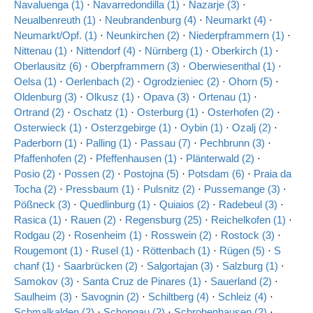
Navaluenga (1)
·
Navarredondilla (1)
·
Nazarje (3)
·
Neualbenreuth (1)
·
Neubrandenburg (4)
·
Neumarkt (4)
·
Neumarkt/Opf. (1)
·
Neunkirchen (2)
·
Niederpframmern (1)
·
Nittenau (1)
·
Nittendorf (4)
·
Nürnberg (1)
·
Oberkirch (1)
·
Oberlausitz (6)
·
Oberpframmern (3)
·
Oberwiesenthal (1)
·
Oelsa (1)
·
Oerlenbach (2)
·
Ogrodzieniec (2)
·
Ohorn (5)
·
Oldenburg (3)
·
Olkusz (1)
·
Opava (3)
·
Ortenau (1)
·
Ortrand (2)
·
Oschatz (1)
·
Osterburg (1)
·
Osterhofen (2)
·
Osterwieck (1)
·
Osterzgebirge (1)
·
Oybin (1)
·
Ozalj (2)
·
Paderborn (1)
·
Palling (1)
·
Passau (7)
·
Pechbrunn (3)
·
Pfaffenhofen (2)
·
Pfeffenhausen (1)
·
Plänterwald (2)
·
Posio (2)
·
Possen (2)
·
Postojna (5)
·
Potsdam (6)
·
Praia da
Tocha (2)
·
Pressbaum (1)
·
Pulsnitz (2)
·
Pussemange (3)
·
Pößneck (3)
·
Quedlinburg (1)
·
Quiaios (2)
·
Radebeul (3)
·
Rasica (1)
·
Rauen (2)
·
Regensburg (25)
·
Reichelkofen (1)
·
Rodgau (2)
·
Rosenheim (1)
·
Rosswein (2)
·
Rostock (3)
·
Rougemont (1)
·
Rusel (1)
·
Röttenbach (1)
·
Rügen (5)
·
S
chanf (1)
·
Saarbrücken (2)
·
Salgortajan (3)
·
Salzburg (1)
·
Samokov (3)
·
Santa Cruz de Pinares (1)
·
Sauerland (2)
·
Saulheim (3)
·
Savognin (2)
·
Schiltberg (4)
·
Schleiz (4)
·
Schmalkalden (2)
·
Schongau (2)
·
Schrobenhausen (2)
·