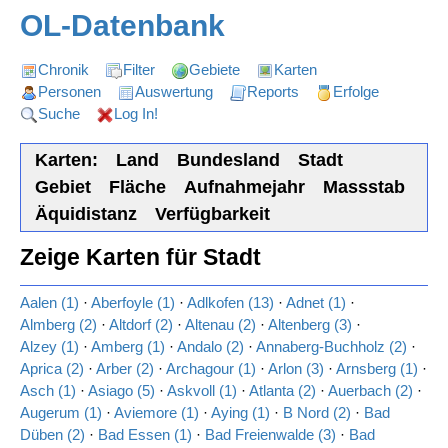
OL-Datenbank
Chronik
Filter
Gebiete
Karten
Personen
Auswertung
Reports
Erfolge
Suche
Log In!
Karten:
Land
Bundesland
Stadt
Gebiet
Fläche
Aufnahmejahr
Massstab
Äquidistanz
Verfügbarkeit
Zeige Karten für Stadt
Aalen (1)
·
Aberfoyle (1)
·
Adlkofen (13)
·
Adnet (1)
·
Almberg (2)
·
Altdorf (2)
·
Altenau (2)
·
Altenberg (3)
·
Alzey (1)
·
Amberg (1)
·
Andalo (2)
·
Annaberg-Buchholz (2)
·
Aprica (2)
·
Arber (2)
·
Archagour (1)
·
Arlon (3)
·
Arnsberg (1)
·
Asch (1)
·
Asiago (5)
·
Askvoll (1)
·
Atlanta (2)
·
Auerbach (2)
·
Augerum (1)
·
Aviemore (1)
·
Aying (1)
·
B Nord (2)
·
Bad
Düben (2)
·
Bad Essen (1)
·
Bad Freienwalde (3)
·
Bad