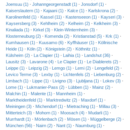
Joensuu (1)
·
Johanngeorgenstadt (1)
·
Jonsdorf (1)
·
Kaiserslautern (1)
·
Kajaani (1)
·
Kalce (1)
·
Karlskrona (2)
·
Karolinenfeld (1)
·
Kassel (11)
·
Kastenseeon (1)
·
Kayseri (3)
·
Kaysersberg (3)
·
Kehlheim (2)
·
Kelheim (2)
·
Kelkheim (3)
·
Kinaliada (1)
·
Kirkel (3)
·
Klein-Winternheim (3)
·
Klosterneuburg (2)
·
Komenda (2)
·
Kristianstad (5)
·
Krk (1)
·
Kumhausen (1)
·
Kuusamo (6)
·
Kyffhäuser (1)
·
Köllnische
Heide (1)
·
Köln (2)
·
Königstein (2)
·
Köthnitz (1)
·
Külsheim (2)
·
La Clapier (1)
·
Laihia (1)
·
Landshut (36)
·
Lausitz (3)
·
Lavarone (4)
·
Le Clapier (1)
·
Le Diablerets (2)
·
Leippe (1)
·
Leipzig (2)
·
Lemgo (1)
·
Lemi (2)
·
Lengefeld (2)
·
Levico Terme (3)
·
Lexby (1)
·
Lichtenfels (2)
·
Liebenburg (2)
·
Limbach (1)
·
Lippe (1)
·
Livigno (3)
·
Ljubljana (1)
·
Lokev (3)
·
Lome (1)
·
Lukmanier-Pass (2)
·
Lübben (1)
·
Mainz (2)
·
Malchin (1)
·
Malente (1)
·
Mannheim (1)
·
Marktheidenfeld (1)
·
Marktredwitz (2)
·
Maxdorf (1)
·
Meiningen (3)
·
Michendorf (1)
·
Mietraching (1)
·
Millau (3)
·
Mitterteich (3)
·
Mohorn (1)
·
Moosach (4)
·
Mudarli (1)
·
Murrhardt (1)
·
Mörlenbach (2)
·
Mösen (1)
·
Müggelberge (2)
·
München (56)
·
Nairn (2)
·
Nant (1)
·
Naumburg (1)
·