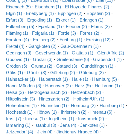
Coburg (3)
·
Eberspoint (2)
·
Eberswalde (6)
·
Eifel (11)
·
Eisenach (5)
·
Eisenberg (1)
·
El Hoyo de Pinares (2)
·
Elgin (1)
·
Enebyberg (1)
·
Eppingen (2)
·
Eppstein (2)
·
Erfurt (3)
·
Ergolding (1)
·
Erkner (1)
·
Erlangen (1)
·
Falkenberg (5)
·
Fjærland (1)
·
Fleurier (2)
·
Flums (2)
·
Fläming (1)
·
Folgaria (1)
·
Forde (3)
·
Forres (2)
·
Forstern (4)
·
Freiberg (2)
·
Freiburg (1)
·
Freising (12)
·
Freital (4)
·
Gangkofen (2)
·
Gau-Odernheim (1)
·
Gedingen (3)
·
Geschwenda (1)
·
Glattalp (1)
·
Glen Affric (2)
·
Godovic (1)
·
Goslar (3)
·
Greifensteine (6)
·
Gräbendorf (1)
·
Gröden (5)
·
Grünau (2)
·
Gstaad (3)
·
Gundelfingen (1)
·
Göfis (1)
·
Görlitz (3)
·
Göteborg (2)
·
Göteburg (2)
·
Hainsacker (1)
·
Halberstadt (1)
·
Halle (1)
·
Hamburg (5)
·
Hann. Münden (3)
·
Hannover (2)
·
Harz (9)
·
Hellbrunn (1)
·
Helsa (3)
·
Herzogenaurach (2)
·
Hetzenbach (2)
·
Hiltpoltstein (3)
·
Hinterzarten (2)
·
Hofheim/Ufr. (1)
·
Hohenlinden (1)
·
Hohnstein (1)
·
Homburg (2)
·
Hornburg (1)
·
Höchstadt (1)
·
Hönow (1)
·
Ihrlerstein (2)
·
Ilmenau (6)
·
Imst (7)
·
Incesu (1)
·
Ingelheim (1)
·
Innsbruck (2)
·
Ismaning (1)
·
Istanbul (3)
·
Jena (4)
·
Jenkofen (1)
·
Jetzendorf (4)
·
Jicin (4)
·
Jindrichuv Hradec (4)
·