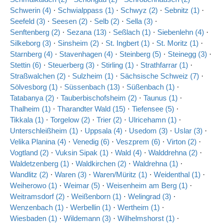
Schwerin (4)
·
Schwialppass (1)
·
Schwyz (2)
·
Sebnitz (1)
·
Seefeld (3)
·
Seesen (2)
·
Selb (2)
·
Sella (3)
·
Senftenberg (2)
·
Sezana (13)
·
Seßlach (1)
·
Siebenlehn (4)
·
Silkeborg (3)
·
Sinsheim (2)
·
St. Ingbert (1)
·
St. Moritz (1)
·
Starnberg (4)
·
Stavenhagen (4)
·
Steinberg (5)
·
Steinegg (3)
·
Stettin (6)
·
Steuerberg (3)
·
Stirling (1)
·
Strathfarrar (1)
·
Straßwalchen (2)
·
Sulzheim (1)
·
Sächsische Schweiz (7)
·
Sölvesborg (1)
·
Süssenbach (13)
·
Süßenbach (1)
·
Tatabanya (2)
·
Tauberbischofsheim (2)
·
Taunus (1)
·
Thalheim (1)
·
Tharandter Wald (15)
·
Tiefensee (5)
·
Tikkala (1)
·
Torgelow (2)
·
Trier (2)
·
Ulricehamn (1)
·
Unterschleißheim (1)
·
Uppsala (4)
·
Usedom (3)
·
Uslar (3)
·
Velika Planina (4)
·
Venedig (6)
·
Veszprem (6)
·
Virton (2)
·
Vogtland (2)
·
Vuksin Sipak (1)
·
Wald (4)
·
Walddrehna (2)
·
Waldetzenberg (1)
·
Waldkirchen (2)
·
Waldrehna (1)
·
Wandlitz (2)
·
Waren (3)
·
Waren/Müritz (1)
·
Weidenthal (1)
·
Weiherowo (1)
·
Weimar (5)
·
Weisenheim am Berg (1)
·
Weitramsdorf (2)
·
Weißenborn (1)
·
Welingrad (3)
·
Wenzenbach (1)
·
Werbellin (1)
·
Wertheim (1)
·
Wiesbaden (1)
·
Wildemann (3)
·
Wilhelmshorst (1)
·