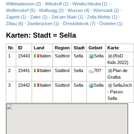
Willebadessen (2)
·
Wilsdruff (1)
·
Windischleuba (1)
·
Wolfersdorf (5)
·
Wolfsegg (2)
·
Wurzen (4)
·
Wörrstadt (2)
·
Zagreb (1)
·
Zalec (1)
·
Zeil am Main (1)
·
Zella-Mehlis (1)
·
Zittau (6)
·
Zweibrücken (1)
·
Örnsköldsvik (7)
·
Österlen (1)
Karten: Stadt = Sella
Nr.
ID
Land
Region
Stadt
Gebiet
Karte
1
15443
Italien
Südtirol
Sella
Sella
(RoD
Kids 2022)
2
15441
Italien
Südtirol
Sella
?0?
Plan de
Gralba
3
15442
Italien
Südtirol
Sella
Sella
SellaJoch
- Passo
Sella