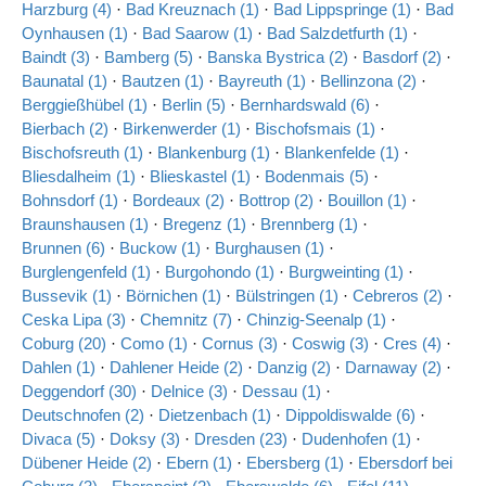
Harzburg (4)
·
Bad Kreuznach (1)
·
Bad Lippspringe (1)
·
Bad
Oynhausen (1)
·
Bad Saarow (1)
·
Bad Salzdetfurth (1)
·
Baindt (3)
·
Bamberg (5)
·
Banska Bystrica (2)
·
Basdorf (2)
·
Baunatal (1)
·
Bautzen (1)
·
Bayreuth (1)
·
Bellinzona (2)
·
Berggießhübel (1)
·
Berlin (5)
·
Bernhardswald (6)
·
Bierbach (2)
·
Birkenwerder (1)
·
Bischofsmais (1)
·
Bischofsreuth (1)
·
Blankenburg (1)
·
Blankenfelde (1)
·
Bliesdalheim (1)
·
Blieskastel (1)
·
Bodenmais (5)
·
Bohnsdorf (1)
·
Bordeaux (2)
·
Bottrop (2)
·
Bouillon (1)
·
Braunshausen (1)
·
Bregenz (1)
·
Brennberg (1)
·
Brunnen (6)
·
Buckow (1)
·
Burghausen (1)
·
Burglengenfeld (1)
·
Burgohondo (1)
·
Burgweinting (1)
·
Bussevik (1)
·
Börnichen (1)
·
Bülstringen (1)
·
Cebreros (2)
·
Ceska Lipa (3)
·
Chemnitz (7)
·
Chinzig-Seenalp (1)
·
Coburg (20)
·
Como (1)
·
Cornus (3)
·
Coswig (3)
·
Cres (4)
·
Dahlen (1)
·
Dahlener Heide (2)
·
Danzig (2)
·
Darnaway (2)
·
Deggendorf (30)
·
Delnice (3)
·
Dessau (1)
·
Deutschnofen (2)
·
Dietzenbach (1)
·
Dippoldiswalde (6)
·
Divaca (5)
·
Doksy (3)
·
Dresden (23)
·
Dudenhofen (1)
·
Dübener Heide (2)
·
Ebern (1)
·
Ebersberg (1)
·
Ebersdorf bei